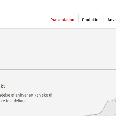
Præsentation
Produkter
Anv
kt
else af enhver art kan ske til
ore to afdelinger.