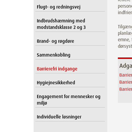
person
Flugt- og redningsvej
indfrier
Indbrudshæmning med
Tilgæng
modstandsklasse 2 og 3
planlæ
emne, f
Brand- og røgdøre
dørsyst
Sammenkobling
Adga
Barrierefri indgange
Barrie
Barrie
Hygiejnesikkerhed
Barrie
Engagement for mennesker og
miljø
Individuelle løsninger