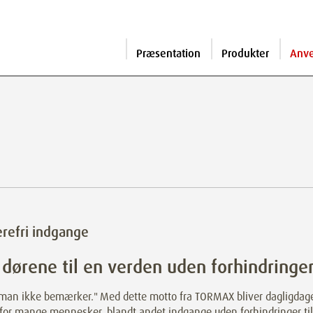
Præsentation
Produkter
Anv
erefri indgange
dørene til en verden uden forhindringe
 man ikke bemærker." Med dette motto fra TORMAX bliver dagligdag
 for mange mennesker, blandt andet indgange uden forhindringer til