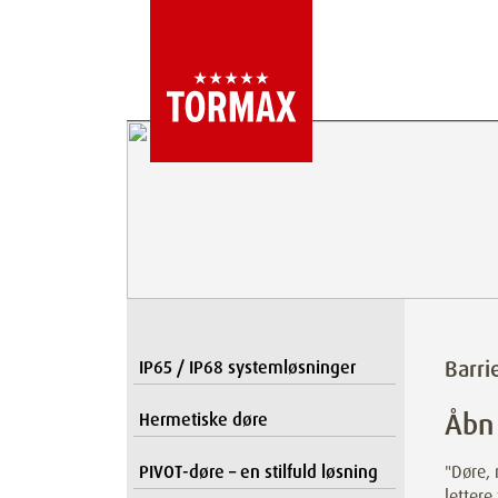
Barri
IP65 / IP68 systemløsninger
Åbn 
Hermetiske døre
PIVOT-døre – en stilfuld løsning
"Døre,
lettere