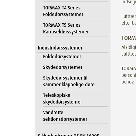
indsugn
TORMAX T4 Series
Foldedørssystemer
Lufttæp
efter b
TORMAX T5 Series
Karruseldørssystemer
TORMA
Alsidig
Industridørssystemer
Lufttæp
Foldedørsystemer
Skydedørsystemer
TORMAX 
personi
Skydedørsystemer til
behov, 
sammenklappelige døre
Teleskopiske
skydedørsystemer
Vandrette
sektionsdørsystemer
Sikkerhedsnorm DS EN 16005