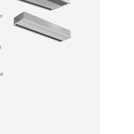
er
.
er